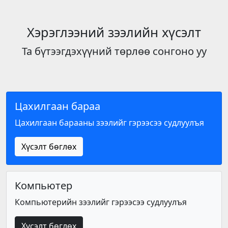
Хэрэглээний зээлийн хүсэлт
Та бүтээгдэхүүний төрлөө сонгоно уу
Цахилгаан бараа
Цахилгаан барааны зээлийг гэрээсээ судлуулъя
Хүсэлт бөглөх
Компьютер
Компьютерийн зээлийг гэрээсээ судлуулъя
Хүсэлт бөглөх