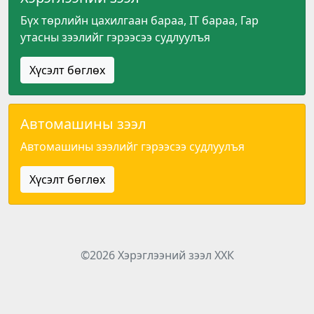
Бүх төрлийн цахилгаан бараа, IT бараа, Гар
утасны зээлийг гэрээсээ судлуулъя
Хүсэлт бөглөх
Автомашины зээл
Автомашины зээлийг гэрээсээ судлуулъя
Хүсэлт бөглөх
©
2026
Хэрэглээний зээл ХХК