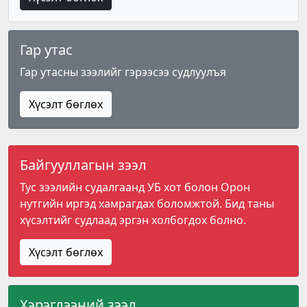
Гар утас
Гар утасны зээлийг гэрээсээ судлуулъя
Хүсэлт бөглөх
Байгууллагын зээл
Тус зээлийн судалгаанд УБ хот болон Орон
нутгийн иргэд хамрагдах боломжтой. Бид таны
хүсэлтийг судлаад эргэн холбогдох болно.
Хүсэлт бөглөх
Хэрэглээний зээл